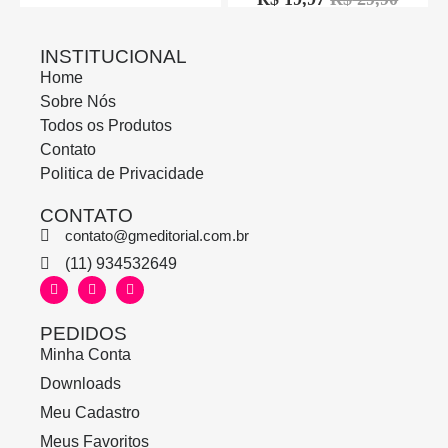
de
0
5
R$
10,00
R$
15,00
de
5
INSTITUCIONAL
Home
Sobre Nós
Todos os Produtos
Contato
Politica de Privacidade
CONTATO
contato@gmeditorial.com.br
(11) 934532649
PEDIDOS
Minha Conta
Downloads
Meu Cadastro
Meus Favoritos