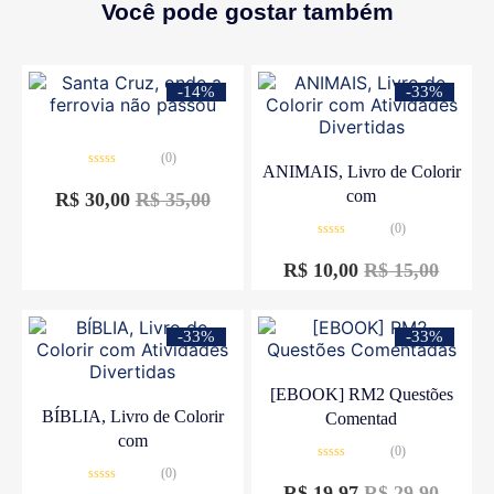
Você pode gostar também
-14%
-33%
(0)
ANIMAIS, Livro de Colorir
Avaliação
0
com
R$
30,00
R$
35,00
de
5
(0)
Avaliação
0
R$
10,00
R$
15,00
de
5
-33%
-33%
[EBOOK] RM2 Questões
BÍBLIA, Livro de Colorir
Comentad
com
(0)
Avaliação
(0)
0
R$
19,97
R$
29,90
Avaliação