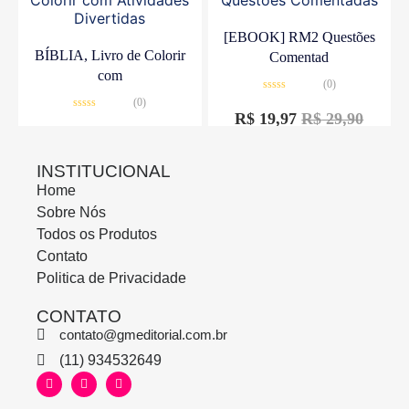
[EBOOK] RM2 Questões
BÍBLIA, Livro de Colorir
Comentad
com
(0)
Avaliação
(0)
0
R$
19,97
R$
29,90
Avaliação
de
0
5
R$
10,00
R$
15,00
de
5
INSTITUCIONAL
Home
Sobre Nós
Todos os Produtos
Contato
Politica de Privacidade
CONTATO
contato@gmeditorial.com.br
(11) 934532649