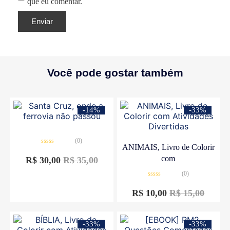
que eu comentar.
Você pode gostar também
-14%
-33%
(0)
ANIMAIS, Livro de Colorir
Avaliação
0
com
R$
30,00
R$
35,00
de
5
(0)
Avaliação
0
R$
10,00
R$
15,00
de
5
-33%
-33%